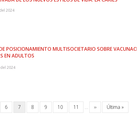
del 2024
E POSICIONAMIENTO MULTISOCIETARIO SOBRE VACUNAC
RS EN ADULTOS
del 2024
ina
Página
6
Página
7
Página
8
Página
9
Página
10
Página
11
…
Siguiente
››
Última
Última »
actual
página
página