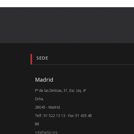
SEDE
Madrid
Pº de las Delicias, 31, Esc. Izq. 4º
Dcha.
28045 - Madrid.
Telf.: 91 522 13 13 - Fax: 91 435 48
88
info@sefac.org