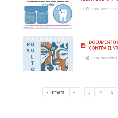
/
26 de Noviembre 
DOCUMENTO D
CONTRA EL V
/
22 de Noviembre 
Paginación
Primera
« Primera
Página
‹‹
…
Página
3
Página
4
Pág
5
página
anterior