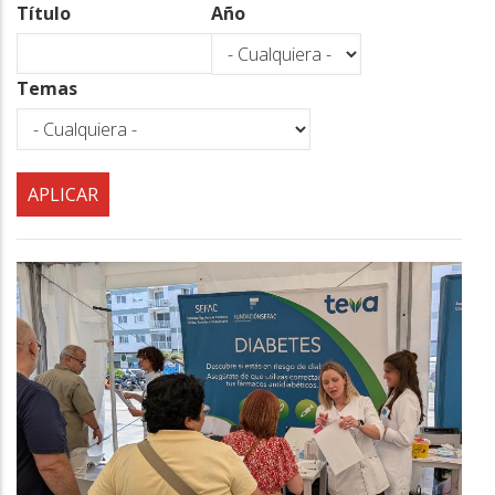
a
Título
Año
la
navegación
Temas