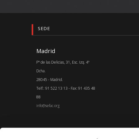
SEDE
Madrid
Pº de las Delicias, 31, Esc. Izq. 4º
Dcha.
28045 - Madrid.
Telf.: 91 522 13 13 - Fax: 91 435 48
88
info@sefac.org