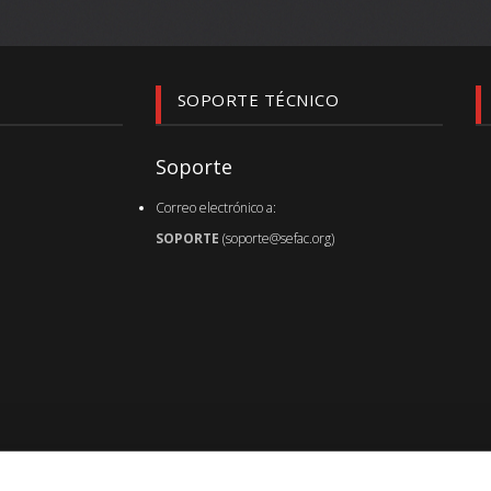
SOPORTE TÉCNICO
Soporte
Correo electrónico a:
SOPORTE
(soporte@sefac.org)
Última actualización de sefac.org :
06.08.26