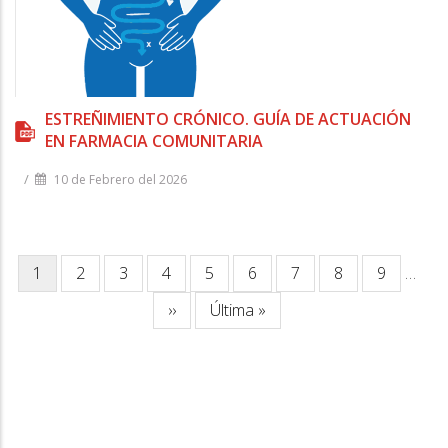
ESTREÑIMIENTO CRÓNICO. GUÍA DE ACTUACIÓN
EN FARMACIA COMUNITARIA
/
10 de Febrero del 2026
Paginación
Página
1
Página
2
Página
3
Página
4
Página
5
Página
6
Página
7
Página
8
Página
9
…
actual
Siguiente
››
Última
Última »
página
página