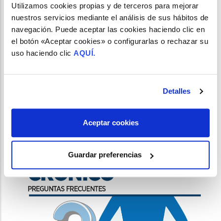
Utilizamos cookies propias y de terceros para mejorar
nuestros servicios mediante el análisis de sus hábitos de
navegación. Puede aceptar las cookies haciendo clic en
el botón «Aceptar cookies» o configurarlas o rechazar su
uso haciendo clic
AQUÍ.
CLAVES PARA UNA BUENA INDICACIÓN DE
Detalles
COLÁGENO POR PARTE DEL FARMACÉUTICO
COMUNITARIO
/
Aceptar cookies
18 de Febrero del 2026
Guardar preferencias