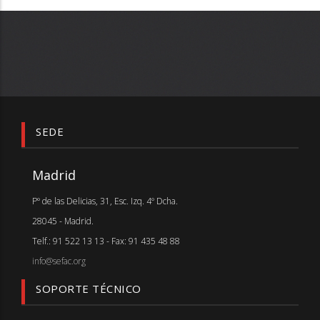
SEDE
Madrid
Pº de las Delicias, 31, Esc. Izq. 4º Dcha.
28045 - Madrid.
Telf.: 91 522 13 13 - Fax: 91 435 48 88
info@sefac.org
SOPORTE TÉCNICO