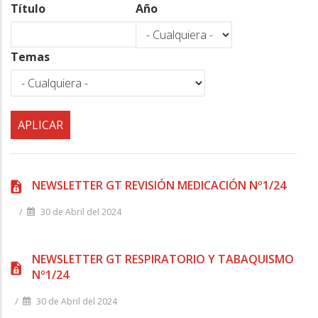
a
Título
Año
la
navegación
Temas
NEWSLETTER GT REVISIÓN MEDICACIÓN Nº1/24
/
30 de Abril del 2024
NEWSLETTER GT RESPIRATORIO Y TABAQUISMO
Nº1/24
/
30 de Abril del 2024