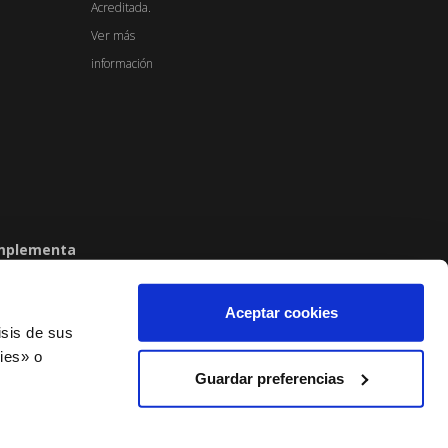
omplementa
con su profesional de salud de referencia.
Aceptar cookies
isis de sus
 los derechos reservados.
ies» o
Guardar preferencias
OLÍTICA PRIVACIDAD REDES SOCIALES