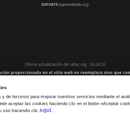
SOPORTE
(soporte@sefac.org)
Última actualización de sefac.org :
06.08.26
ación proporcionada en el sitio web no reemplaza sino que c
lud y su paciente o visitante y en caso de duda debe consultar 
ies
 y de terceros para mejorar nuestros servicios mediante el anál
ociedad Española de Farmacia Clínica,
Familiar y Comunitaria - Todos
ede aceptar las cookies haciendo clic en el botón «Aceptar cook
LICIDAD
·
POLÍTICA DE PRIVACIDAD
·
POLÍTICA DE COOKIES
·
P
su uso haciendo clic
AQUÍ.