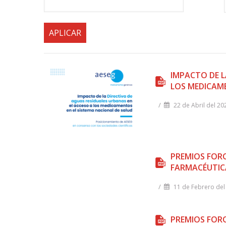
la
navegación
IMPACTO DE L
LOS MEDICAME
/
22 de Abril del 20
PREMIOS FORO
FARMACÉUTIC
/
11 de Febrero del
PREMIOS FORO