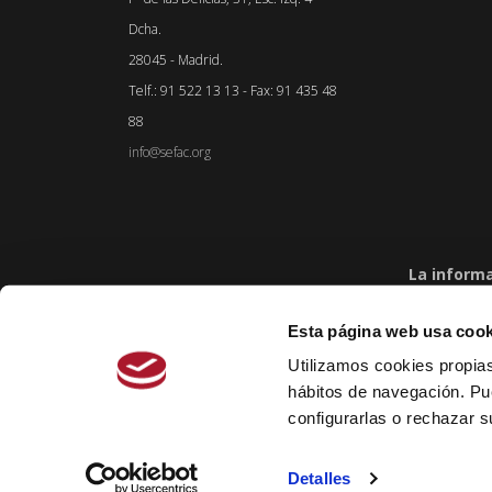
Dcha.
28045 - Madrid.
Telf.: 91 522 13 13 - Fax: 91 435 48
88
info@sefac.org
La inform
la relación entre el profesional de la sa
Esta página web usa cook
Utilizamos cookies propias
© Copyright - SEFAC · S
hábitos de navegación. Pu
AVISO LEGAL
·
POLÍTICA DE PUB
configurarlas o rechazar 
Detalles