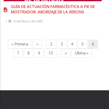
GUÍA DE ACTUACIÓN FARMACÉUTICA A PIE DE
MOSTRADOR: ABORDAJE DE LA XEROSIS
/
24 de Marzo del 2025
Paginación
Primera
« Primera
Página
‹‹
…
Página
2
Página
3
Página
4
Página
5
Página
6
página
anterior
actual
Página
7
Página
8
Página
9
Página
10
…
Siguiente
››
Última
Última »
página
página