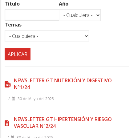
a
Título
Año
la
navegación
Temas
NEWSLETTER GT NUTRICIÓN Y DIGESTIVO
Nº1/24
/
30 de Mayo del 2025
NEWSLETTER GT HIPERTENSIÓN Y RIESGO
VASCULAR Nº2/24
/
30 de Mayo del 2025