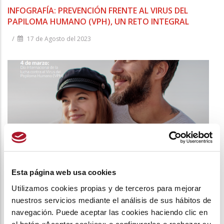
INFOGRAFÍA: PREVENCIÓN FRENTE AL VIRUS DEL
PAPILOMA HUMANO (VPH), UN RETO INTEGRAL
/
17 de Agosto del 2023
Esta página web usa cookies
Utilizamos cookies propias y de terceros para mejorar
nuestros servicios mediante el análisis de sus hábitos de
SEFAC SE SUMA A LA CAMPAÑA ‘EL VPH ES COSA DE
navegación. Puede aceptar las cookies haciendo clic en
TODOS’