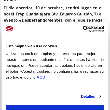
El día anterior, 10 de octubre, tendrá lugar en el
hotel Tryp Guadalajara (Av. Eduardo Guitián, 7) el
evento #DespertandoMentes, con el que se inicia
una nueva etapa de presentación de las carpas de
servicios profesionales farmacéuticos (SPF).
En
este evento se explicará cómo derribar aquellas
barreras y excusas –no saber ofertar un servicio,
Esta página web usa cookies
necesidad de actualizar conocimiento, falta de cultura
Utilizamos cookies propias y de terceros para mejorar
de registro, etc.- que dificultan la implantación de SPF y
nuestros servicios mediante el análisis de sus hábitos de
se darán las claves para gestionar las resistencias al
navegación. Puede aceptar las cookies haciendo clic en
cambio desde un punto de vista práctico.
el botón «Aceptar cookies» o configurarlas o rechazar su
Si deseas asistir a este evento, háznoslo saber a través
uso haciendo clic
AQUÍ.
del correo
info@sefac.org
o llamando al 91 522 13 13,
indicando tu nombre y apellidos.
Detalles