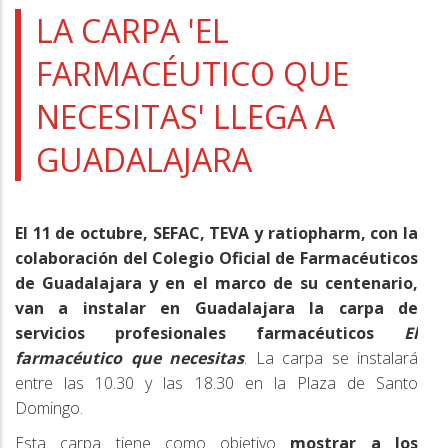
a
LA CARPA 'EL
la
FARMACÉUTICO QUE
navegación
NECESITAS' LLEGA A
GUADALAJARA
El 11 de octubre, SEFAC, TEVA y ratiopharm, con la
colaboración del Colegio Oficial de Farmacéuticos
de Guadalajara y en el marco de su centenario,
van a instalar en Guadalajara la carpa de
servicios profesionales farmacéuticos
El
farmacéutico que necesitas
. La carpa se instalará
entre las 10.30 y las 18.30 en la Plaza de Santo
Domingo.
Esta carpa tiene como objetivo
mostrar a los