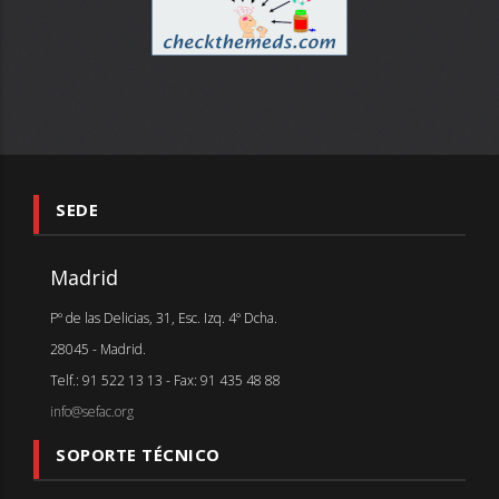
SEDE
Madrid
Pº de las Delicias, 31, Esc. Izq. 4º Dcha.
28045 - Madrid.
Telf.: 91 522 13 13 - Fax: 91 435 48 88
info@sefac.org
SOPORTE TÉCNICO