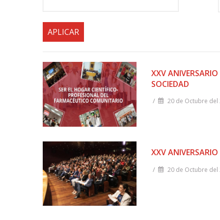
la
navegación
XXV ANIVERSARIO 
SOCIEDAD
/
20 de Octubre del
XXV ANIVERSARIO 
/
20 de Octubre del