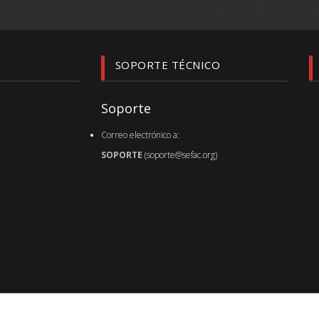
SOPORTE TÉCNICO
Soporte
Correo electrónico a:
SOPORTE
(soporte@sefac.org)
Última actualización de sefac.org :
07.08.26