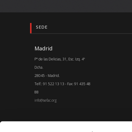
SEDE
Madrid
Pº de las Delicias, 31, Esc. Izq. 4º
Dcha.
28045 - Madrid.
Telf.: 91 522 13 13 - Fax: 91 435 48
88
info@sefac.org