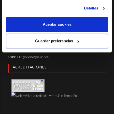
28045 - Madrid.
Detalles
Telf.: 91 522 13 13 - Fax: 91 435 48 88
info@sefac.org
Aceptar cookies
SOPORTE TÉCNICO
Soporte
Guardar preferencias
Correo electrónico a:
SOPORTE
(soporte@sefac.org)
ACREDITACIONES