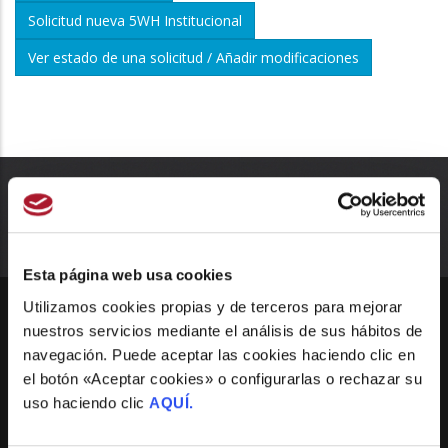
a
Solicitud nueva 5WH Institucional
la
Ver estado de una solicitud / Añadir modificaciones
navegación
Esta página web usa cookies
Utilizamos cookies propias y de terceros para mejorar
SEDE
nuestros servicios mediante el análisis de sus hábitos de
navegación. Puede aceptar las cookies haciendo clic en
el botón «Aceptar cookies» o configurarlas o rechazar su
Madrid
uso haciendo clic
AQUÍ.
Pº de las Delicias, 31, Esc. Izq. 4º Dcha.