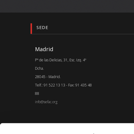
SEDE
Madrid
Pº de las Delicias, 31, Esc. Izq. 4º
Dcha.
28045 - Madrid.
Telf.: 91 522 13 13 - Fax: 91 435 48
88
info@sefac.org