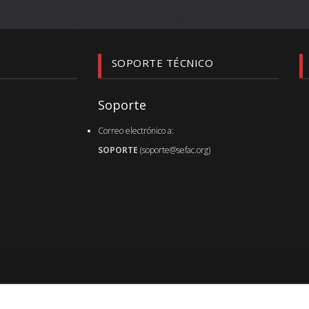
SOPORTE TÉCNICO
Soporte
Correo electrónico a:
SOPORTE
(soporte@sefac.org)
Última actualización de página :
07.09.17