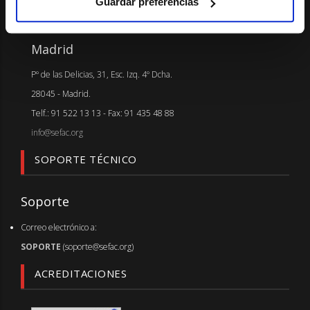
Guardar preferencias
SEDE
Madrid
Pº de las Delicias, 31, Esc. Izq. 4º Dcha.
28045 - Madrid.
Telf.: 91 522 13 13 - Fax: 91 435 48 88
info@sefac.org
SOPORTE TÉCNICO
Soporte
Correo electrónico a:
SOPORTE
(soporte@sefac.org)
ACREDITACIONES