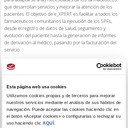
que desarrollan servicios y mejorar la atención de los
pacientes. El objetivo de e_XPERT es facilitar a todos los
farmacéuticos comunitarios la ejecución de los SPFs,
desde el registro de datos de salud, seguimiento y
evolución del paciente hasta la generación de informes
de derivación al médico, pasando por la facturación del
servicio.
Si estás matriculado en los programas de
capacitación impacHta o CESAR y quieres
registrar tus casos en la plataforma e_XPERT
,
puede ser una buena oportunidad para hacerlo o
Esta página web usa cookies
resolver cualquier tipo de dudas que tengas al respecto.
Utilizamos cookies propias y de terceros para mejorar
nuestros servicios mediante el análisis de sus hábitos de
Si deseas apuntarte al taller, puedes escribir un correo a
navegación. Puede aceptar las cookies haciendo clic en
sefac@sefac.org
o llamar al 915 221 313.
el botón «Aceptar cookies» o configurarlas o rechazar su
uso haciendo clic
AQUÍ.