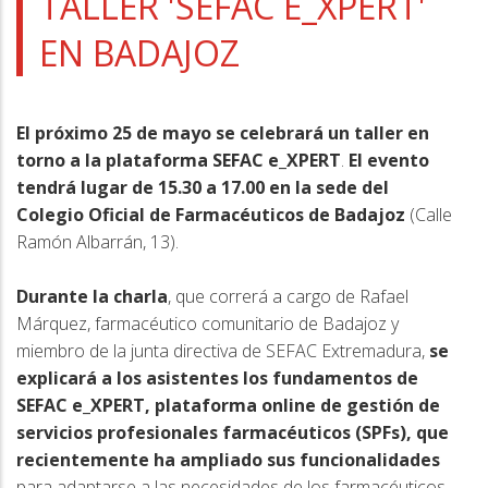
a
TALLER 'SEFAC E_XPERT'
la
EN BADAJOZ
navegación
El próximo 25 de mayo se celebrará un taller en
torno a la plataforma SEFAC e_XPERT
.
El evento
tendrá lugar de 15.30 a 17.00 en la sede del
Colegio Oficial de Farmacéuticos de Badajoz
(Calle
Ramón Albarrán, 13).
Durante la charla
, que correrá a cargo de Rafael
Márquez, farmacéutico comunitario de Badajoz y
miembro de la junta directiva de SEFAC Extremadura,
se
explicará a los asistentes los fundamentos de
SEFAC e_XPERT, plataforma online de gestión de
servicios profesionales farmacéuticos (SPFs), que
recientemente ha ampliado sus funcionalidades
para adaptarse a las necesidades de los farmacéuticos