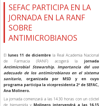
a
SEFAC PARTICIPA EN LA
la
JORNADA EN LA RANF
navegación
SOBRE
ANTIMICROBIANOS
El
lunes 11 de diciembre
la Real Academia Nacional
de Farmacia (RANF) acogerá la
jornada
Antimicrobial Stewarship. Importancia del uso
adecuado de los antimicrobianos en el sistema
sanitario
, organizada por MSD
y en cuyo
programa participa la vicepresidenta 2ª de SEFAC,
Ana Molinero.
La jornada comenzará a las 14.30 horas con un cóctel
de bienvenida y
Molinero intervendrá a las 16.15