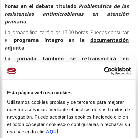
horas en el debate titulado
Problemática de las
resistencias antimicrobianas en atención
primaria.
La jornada finalizará a las 17.00 horas. Puedes consultar
el
programa íntegro en la
documentación
adjunta.
La jornada también se retransmitirá en
streaming
a través del siguiente
enlace
del portal
de MSD
.
No obstante, los interesados tienen que
darse de alta previamente
con suficiente antelación.
Esta página web usa cookies
Agenda Ranf 11 diciembre (2).pdf
(162.4
Utilizamos cookies propias y de terceros para mejorar
KB)
nuestros servicios mediante el análisis de sus hábitos de
navegación. Puede aceptar las cookies haciendo clic en
ANTIMICROBIANOS
el botón «Aceptar cookies» o configurarlas o rechazar su
uso haciendo clic
AQUÍ.
REAL ACADEMIA NACIONAL DE FARMACIA
MSD