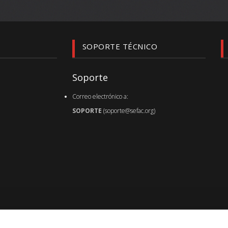
SOPORTE TÉCNICO
Soporte
Correo electrónico a:
SOPORTE
(soporte@sefac.org)
Última actualización de página :
05.12.19