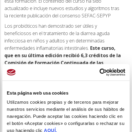
esta formación. El contenido del curso ha sido
actualizado e incluye nuevos estudios y algoritmos tras
la reciente publicación del consenso SEFAC-SEPYP
Los probióticos han demostrado ser útiles y
beneficiosos en el tratamiento de la diarrea aguda
infecciosa en niños y adultos y en determinadas
enfermedades inflamatorias intestinales.
Este curso,
que en su última edición recibió 6,3 créditos de la
Comisión de Formación Continuada de las
Profesiones Sanitarias, permite dotar al
farmacéutico comunitario de una visión
actualizada e integral de los probióticos
y le
proporciona estrategias para su dispensación e
Esta página web usa cookies
indicación como herramientas terapéuticas.
Utilizamos cookies propias y de terceros para mejorar
El curso es gratuito y exclusivo para socios de
nuestros servicios mediante el análisis de sus hábitos de
navegación. Puede aceptar las cookies haciendo clic en
SEFAC e invitados por STADA
. Puedes hacerte socio
el botón «Aceptar cookies» o configurarlas o rechazar su
aquí: www.sefac.org/asociate.
uso haciendo clic
AQUÍ.