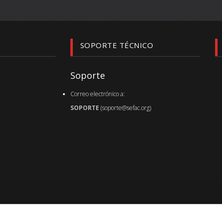
SOPORTE TÉCNICO
Soporte
Correo electrónico a:
SOPORTE
(soporte@sefac.org)
Última actualización de página :
07.04.20