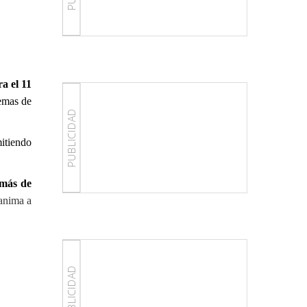
a el 11
lemas de
PUBLICIDAD
mitiendo
emás de
 anima a
PUBLICIDAD