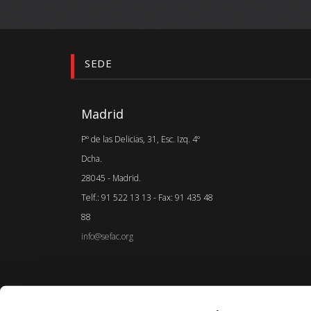
SEDE
Madrid
Pº de las Delicias, 31, Esc. Izq. 4º
Dcha.
28045 - Madrid.
Telf.: 91 522 13 13 - Fax: 91 435 48
88
info@sefac.org