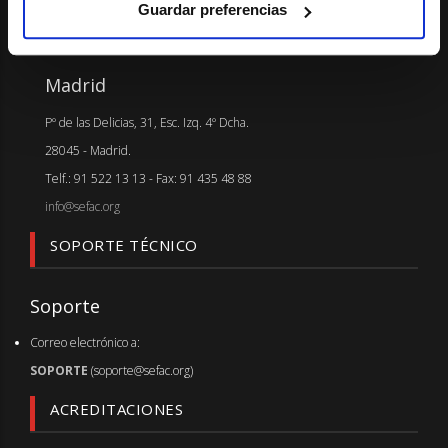
Guardar preferencias
SEDE
Madrid
Pº de las Delicias, 31, Esc. Izq. 4º Dcha.
28045 - Madrid.
Telf.: 91 522 13 13 - Fax: 91 435 48 88
info@sefac.org
SOPORTE TÉCNICO
Soporte
Correo electrónico a:
SOPORTE
(soporte@sefac.org)
ACREDITACIONES