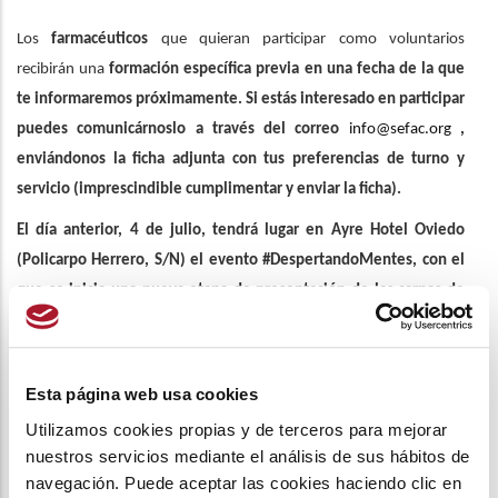
Los
farmacéuticos
que quieran participar como voluntarios
recibirán una
formación específica previa en una fecha de la que
te informaremos próximamente.
Si estás interesado en participar
puedes comunicárnoslo a través del correo
info@sefac.org
,
enviándonos la ficha adjunta con tus preferencias de turno y
servicio (imprescindible cumplimentar y enviar la ficha).
El día anterior, 4 de julio, tendrá lugar en Ayre Hotel Oviedo
(Policarpo Herrero, S/N) el evento #DespertandoMentes, con el
que se inicia una nueva etapa de presentación de las carpas de
SPF.
En este evento se explicará cómo derribar todas aquellas
barreras y excusas –no saber ofertar un servicio, necesidad de
actualizar conocimiento, falta de cultura de registro, etc.- que
Esta página web usa cookies
dificultan la implantación de servicios profesionales farmacéuticos
Utilizamos cookies propias y de terceros para mejorar
y se darán las claves para gestionar las resistencias al cambio desde
nuestros servicios mediante el análisis de sus hábitos de
un punto de vista práctico. Si deseas asistir a este evento
navegación. Puede aceptar las cookies haciendo clic en