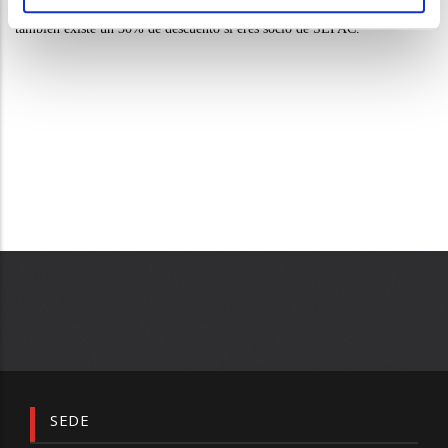
formativas
Experto universitario
y
Curso universitario
,
para las que
también existe un 30% de descuento si eres socio de SEFAC.
SEDE