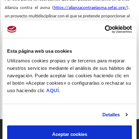
Alianza contra el asma (
https://alianzacontraelasma.sefac.org/
),
un proyecto multidisciplinar con el que se pretende proporcionar al
paciente asmático que sobreutiliza la terapia de rescate un mejor
pronóstico de su enfermedad. Para participar en la iniciativa, debes
acceder a la web y pinchar en el cuadro de texto “¿Quieres
participar en este proyecto?”
Esta página web usa cookies
Utilizamos cookies propias y de terceros para mejorar
nuestros servicios mediante el análisis de sus hábitos de
navegación. Puede aceptar las cookies haciendo clic en
el botón «Aceptar cookies» o configurarlas o rechazar su
uso haciendo clic
AQUÍ.
Detalles
Aceptar cookies