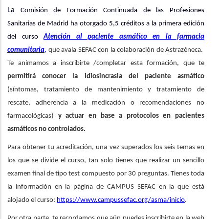
a
La
Comisión de Formación Continuada de las Profesiones
la
Sanitarias de Madrid ha otorgado 5,5 créditos a la primera edición
navegación
del curso
Atención al paciente asmático en la farmacia
comunitaria
,
que avala SEFAC con la colaboración de Astrazéneca.
Te animamos a inscribirte /completar esta formación, que te
permitirá conocer la idiosincrasia del paciente asmático
(síntomas, tratamiento de mantenimiento y tratamiento de
rescate, adherencia a la medicación o recomendaciones no
farmacológicas)
y actuar en base a protocolos en pacientes
asmáticos no controlados.
Para obtener tu acreditación, una vez superados los seis temas en
los que se divide el curso, tan solo tienes que realizar un sencillo
examen final de tipo test compuesto por 30 preguntas. Tienes toda
la información en la página de CAMPUS SEFAC en la que está
alojado el curso:
https://www.campussefac.org/asma/inicio
.
Por otra parte, te recordamos que aún puedes inscribirte en la web