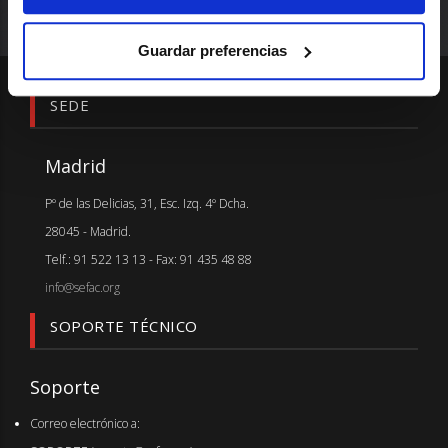
Guardar preferencias
SEDE
Madrid
Pº de las Delicias, 31, Esc. Izq. 4º Dcha.
28045 - Madrid.
Telf.: 91 522 13 13 - Fax: 91 435 48 88
info@sefac.org
SOPORTE TÉCNICO
Soporte
Correo electrónico a: