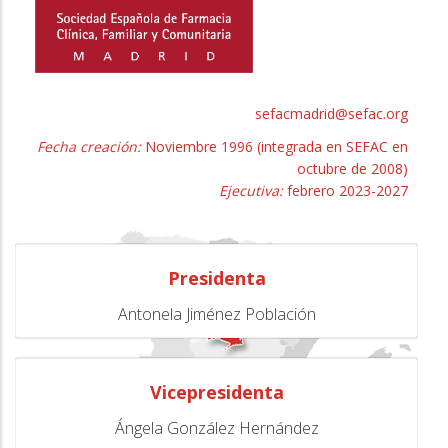
a
la
navegación
sefacmadrid@sefac.org
Fecha creación:
Noviembre 1996 (integrada en SEFAC en
octubre de 2008)
Ejecutiva:
febrero 2023-2027
Presidenta
Antonela Jiménez Población
Vicepresidenta
Ángela González Hernández