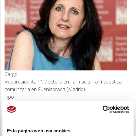
a
la
navegación
Cargo
Vicepresidenta 1ª. Doctora en Farmacia. Farmacéutica
comunitaria en Fuenlabrada (Madrid)
Tipo
Junta Directiva
Esta página web usa cookies