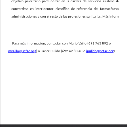
objetivo prioritario profundizar en la cartera de servicios asistenciales d
convertirse en interlocutor científico de referencia del farmacéutico com
administraciones y con el resto de las profesiones sanitarias. Más informaci
Para más información, contactar con Mario Vaillo (691 763 892 o
mvaillo@sefac.org
) o
Javier Pulido (692 42 80 40 o
jpulido@sefac.org
)