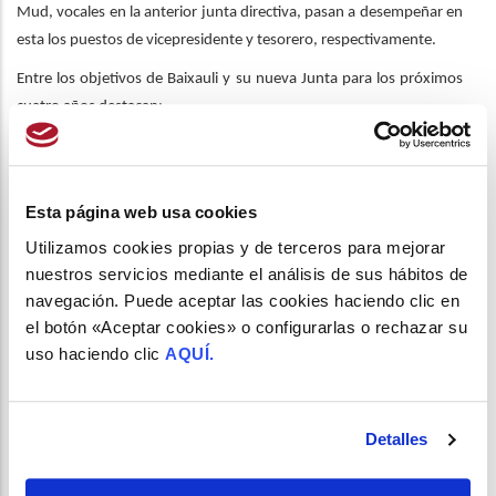
Mud, vocales en la anterior junta directiva, pasan a desempeñar en
esta los puestos de vicepresidente y tesorero, respectivamente.
Entre los objetivos de Baixauli y su nueva Junta para los próximos
cuatro años destacan:
Seguir
incrementando la base social y su participación
Esta página web usa cookies
en la actividad de la Sociedad.
Profundizar en el desarrollo profesional
del colectivo
Utilizamos cookies propias y de terceros para mejorar
(SPFA, recertificación, carrera profesional, especialidad…).
nuestros servicios mediante el análisis de sus hábitos de
Impulsar el desarrollo de la producción científica
, la
navegación. Puede aceptar las cookies haciendo clic en
formación y la colaboración con otras sociedades
el botón «Aceptar cookies» o configurarlas o rechazar su
científicas en materia de investigación.
uso haciendo clic
AQUÍ.
Fortalecer las relaciones institucionales
con el resto de
agentes sanitarios (administración, sociedades científicas,
COF, universidad, asociaciones de pacientes, entidades
Detalles
internacionales…).
Reforzar la sostenibilidad e independencia
económica