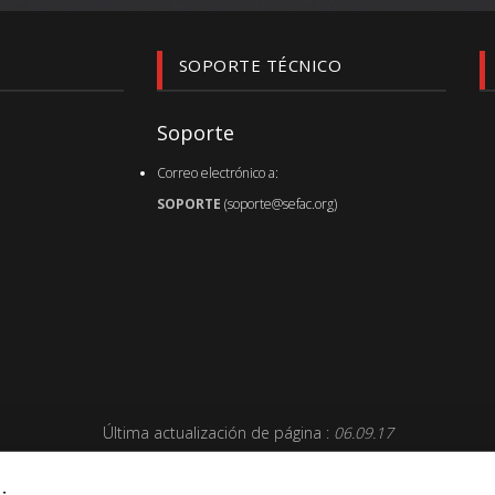
SOPORTE TÉCNICO
Soporte
Correo electrónico a:
SOPORTE
(soporte@sefac.org)
Última actualización de página :
06.09.17
ación proporcionada en el sitio web no reemplaza sino que c
lud y su paciente o visitante y en caso de duda debe consultar 