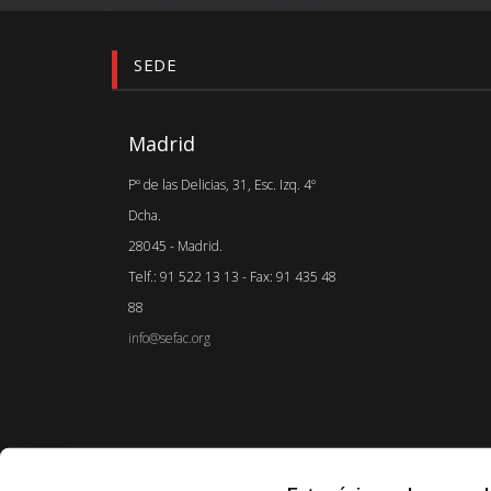
SEDE
Madrid
Pº de las Delicias, 31, Esc. Izq. 4º
Dcha.
28045 - Madrid.
Telf.: 91 522 13 13 - Fax: 91 435 48
88
info@sefac.org
La inform
la relación entre el profesional de la sa