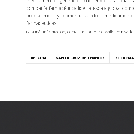
medicamentos genéricos, cubriendo casi todas l
compañía farmacéutica líder a escala global comp
produciendo y comercializando medicamentos
farmacéuticas.
Para más información
,
contactar con Mario Vaillo en
mvaill
REFCOM
SANTA CRUZ DE TENERIFE
'EL FARMA