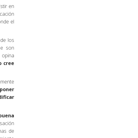
stir en
icación
onde el
 de los
ue son
a opina
o cree
vamente
sponer
ificar
 buena
sación
emas de