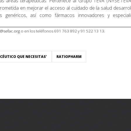
as áreas terapéuticas. Pertenece al Grupo TEVA (NYSE:TEVA
rometida en mejorar el acceso al cuidado de la salud desarrol
 genéricos, así como fármacos innovadores y especial
o@sefac.org
o en los teléfonos 691 763 892 y 91 522 13 13.
CÉUTICO QUE NECESITAS'
RATIOPHARM