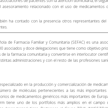
asociaciones de pacientes son la atención domiciliaria, el segu
 el asesoramiento relacionado con el uso de medicamentos 
ién ha contado con la presencia otros representantes del 
ntes.
ñola de Farmacia Familiar y Comunitaria (SEFAC) es una asoc
600 asociados y doce delegaciones que tiene como objetivo prio
s de la farmacia comunitaria y convertirse en interlocutor cientí
stintas administraciones y con el resto de las profesiones sani
 especializado en la producción y comercialización de medica
número de moléculas pertenecientes a las más importantes
ratorios de medicamentos genéricos más importantes de Europ
arm tiene uno de los portfolios más amplios en el campo 