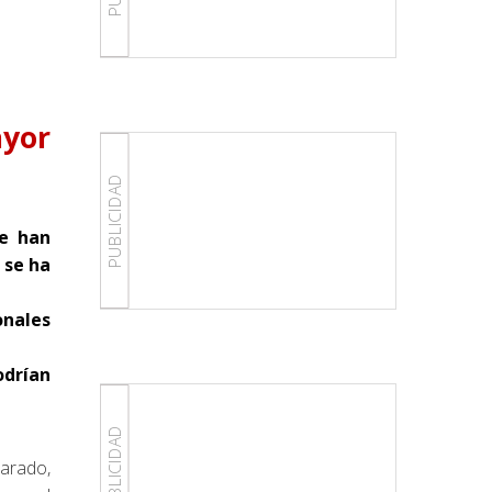
ayor
PUBLICIDAD
ue han
 se ha
onales
odrían
PUBLICIDAD
parado,