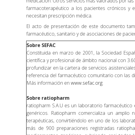
medicación. Otros servicios más valorados por las 
farmacoterapéutico a los pacientes crónicos y
necesitan prescripción médica.
El acto de presentación de este documento tamb
farmacéutico, sanitario y de asociaciones de pacie
Sobre SEFAC
Constituida en marzo de 2001, la Sociedad Espa
científica y profesional de ámbito nacional con 3.
profundizar en la cartera de servicios asistenciale
referencia del farmacéutico comunitario con las di
Más información en
www.sefac.org
.
Sobre ratiopharm
ratiopharm S.A.U es un laboratorio farmacéutico
genéricos. Ratiopharm comercializa un amplio 
terapéuticas, convirtiéndolo en uno de los labo
más de 900 preparaciones registradas ratioph