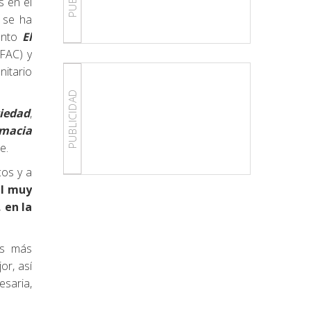
s en el
 se ha
vento
El
EFAC) y
nitario
PUBLICIDAD
ciedad
,
rmacia
e.
cos y a
al muy
, en la
os más
or, así
esaria,