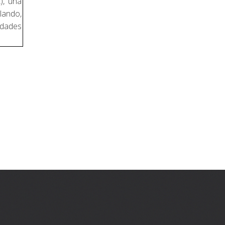
), una
lando,
idades