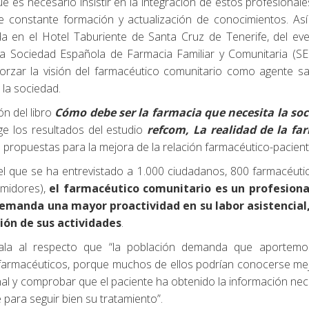
e es necesario insistir en la integración de estos profesionale
e constante formación y actualización de conocimientos. Así
da en el Hotel Taburiente de Santa Cruz de Tenerife, del e
e la Sociedad Española de Farmacia Familiar y Comunitaria (S
forzar la visión del farmacéutico comunitario como agente sa
 la sociedad.
ón del libro
Cómo debe ser la farmacia que necesita la so
e los resultados del estudio
refcom, La realidad de la fa
de propuestas para la mejora de la relación farmacéutico-pacient
el que se ha entrevistado a 1.000 ciudadanos, 800 farmacéuti
umidores),
el farmacéutico comunitario es un profesion
 demanda una mayor proactividad en su labor
asistencial
ión de sus actividades
.
ñala al respecto que “la población demanda que aportem
s farmacéuticos, porque muchos de ellos podrían conocerse mej
al y comprobar que el paciente ha obtenido la información nec
para seguir bien su tratamiento”.