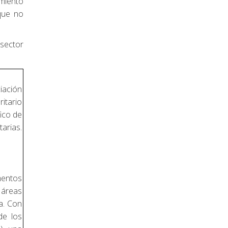
imiento
que no
sector
iación
ritario
fico de
tarias.
mentos
 áreas
a. Con
de los