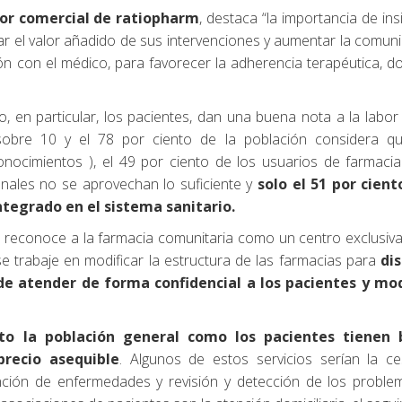
tor comercial de ratiopharm
, destaca “la importancia de insi
ar el valor añadido de sus intervenciones y aumentar la comun
ión con el médico, para favorecer la adherencia terapéutica, d
, en particular, los pacientes, dan una buena nota a la labor
sobre 10 y el 78 por ciento de la población considera q
nocimientos ), el 49 por ciento de los usuarios de farmaci
nales no se aprovechan lo suficiente y
solo el 51 por cient
tegrado en el sistema sanitario.
n reconoce a la farmacia comunitaria como un centro exclusi
e trabaje en modificar la estructura de las farmacias para
di
e atender de forma confidencial a los pacientes y mod
anto la población general como los pacientes tienen
precio asequible
. Algunos de estos servicios serían la ce
vención de enfermedades y revisión y detección de los probl