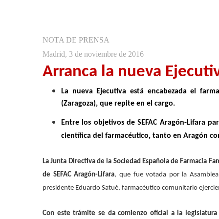
la
navegación
NOTA DE PRENSA
Madrid, 3 de noviembre de 2016
Arranca la nueva Ejecuti
La nueva Ejecutiva está encabezada el farma
(Zaragoza), que repite en el cargo.
Entre los objetivos de SEFAC Aragón-Lifara pa
científica del farmacéutico, tanto en Aragón c
La Junta Directiva de la Sociedad Española de Farmacia Fa
de SEFAC Aragón-Lifara
, que fue votada por la Asamblea
presidente Eduardo Satué, farmacéutico comunitario ejerciente
Con este trámite se da comienzo oficial a la legislatur