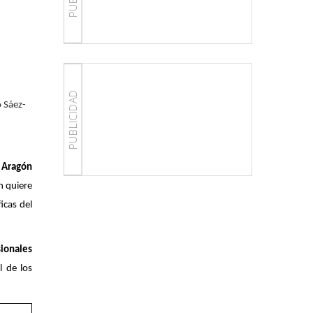
PUBLICIDAD
o Sáez-
n Aragón
n quiere
icas del
sionales
l de los