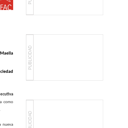
PUBLICIDAD
 Maella
ociedad
jecutiva
za como
.
PUBLICIDAD
La nueva