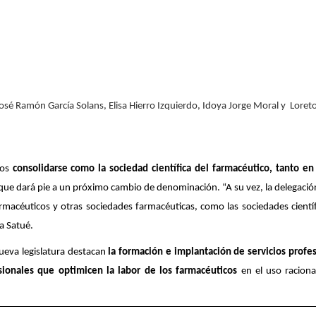
 José Ramón García Solans, Elisa Hierro Izquierdo, Idoya Jorge Moral y Loret
ños
consolidarse como la sociedad científica del farmacéutico, tanto e
o que dará pie a un próximo cambio de denominación. “A su vez, la delegació
rmacéuticos y otras sociedades farmacéuticas, como las sociedades científ
a Satué.
nueva legislatura destacan
la formación e implantación de servicios profe
sionales que optimicen la labor de los farmacéuticos
en el uso raciona