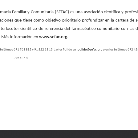
acia Familiar y Comunitaria (SEFAC) es una asociación científica y profes
iones que tiene como objetivo prioritario profundizar en la cartera de se
nterlocutor científico de referencia del farmacéutico comunitario con las d
as. Más información en
www.sefac.org
.
 teléfonos 691 763 892 y 91 522 13 13, Javier Pulido en
jpulido@sefac.org
o en los teléfonos 692 42
522 13 13