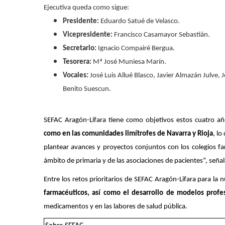
Ejecutiva queda como sigue:
Presidente:
Eduardo Satué de Velasco.
Vicepresidente:
Francisco Casamayor Sebastián.
Secretario:
Ignacio Compairé Bergua.
Tesorera:
Mª José Muniesa Marín.
Vocales:
José Luis Allué Blasco, Javier Almazán Julve,
Benito Suescun.
SEFAC Aragón-Lifara tiene como objetivos estos cuatro a
como en las comunidades limítrofes de Navarra y Rioja
, l
plantear avances y proyectos conjuntos con los colegios fa
ámbito de primaria y de las asociaciones de pacientes”, señal
Entre los retos prioritarios de SEFAC Aragón-Lifara para la 
farmacéuticos, así como el desarrollo de modelos profe
medicamentos y en las labores de salud pública.