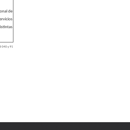
ional de
rvicios
istintas
8 040 y 91