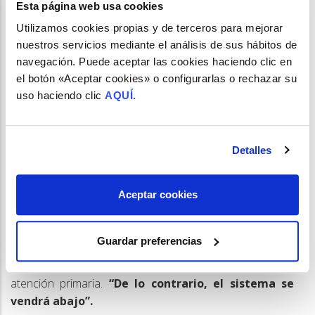
herramientas a la farmacia comunitaria para que
Esta página web usa cookies
pueda encarar el proceso con garantías, además
Utilizamos cookies propias y de terceros para mejorar
de encontrar vías de colaboración con la farmacia
nuestros servicios mediante el análisis de sus hábitos de
hospitalaria”. “Todos queremos lo mejor para
navegación. Puede aceptar las cookies haciendo clic en
nuestros pacientes”
, apuntó Liceaga, que instó a
el botón «Aceptar cookies» o configurarlas o rechazar su
buscar soluciones aprovechando las potencialidades
uso haciendo clic
AQUÍ.
tanto de la farmacia comunitaria como de la hospitalaria.
“Hay que tener la mente abierta y estar
dispuestos a colaborar”
. Carrascal recordó el
Detalles
fundamental papel de los pacientes en el debate,
apelando a la coordinación entre agentes sanitarios
para facilitar el acceso al tratamiento
. “No hay
Aceptar cookies
soluciones fáciles para problemas complejos”
,
recordó. En esta integración asistencial, recordó Gómez,
Guardar preferencias
que busca que el paciente esté diagnosticado y tratado
lo mejor posible, es clave no socavar los cimientos de la
atención primaria.
“De lo contrario, el sistema se
vendrá abajo”.