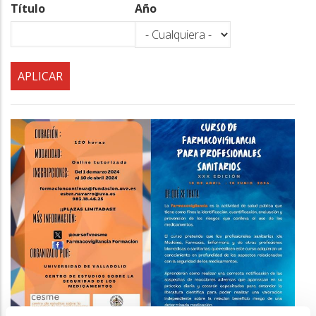
a
Título
Año
la
navegación