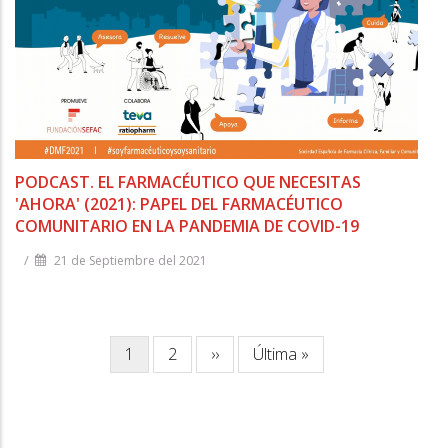
PODCAST. EL FARMACÉUTICO QUE NECESITAS
'AHORA' (2021): PAPEL DEL FARMACÉUTICO
COMUNITARIO EN LA PANDEMIA DE COVID-19
/
21 de Septiembre del 2021
Paginación
Página
1
Página
2
Siguiente
››
Última
Última »
actual
página
página