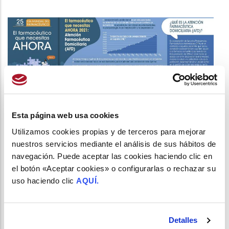
Esta página web usa cookies
Utilizamos cookies propias y de terceros para mejorar
nuestros servicios mediante el análisis de sus hábitos de
navegación. Puede aceptar las cookies haciendo clic en
el botón «Aceptar cookies» o configurarlas o rechazar su
INFOGRAFÍA. EL FARMACÉUTICO QUE NECESITAS
AHORA (2021): ATENCIÓN FARMACÉUTICA
uso haciendo clic
AQUÍ.
DOMICILIARIA
/
23 de Septiembre del 2021
Detalles