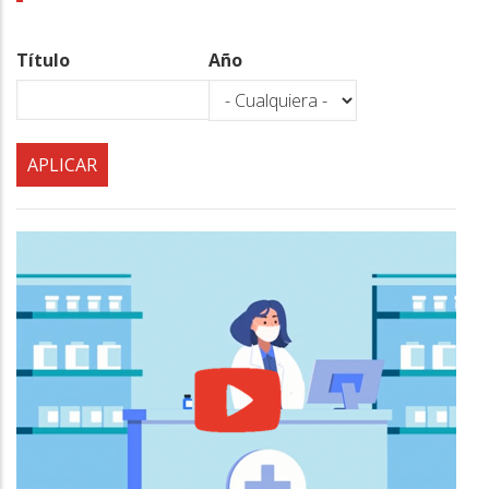
a
la
Título
Año
navegación