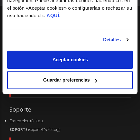
navegación. Puede aceptar las cookies haciendo clic en
el botón «Aceptar cookies» o configurarlas o rechazar su
uso haciendo clic
AQUÍ.
SEDE
Madrid
Detalles
Pº de las Delicias, 31, Esc. Izq. 4º Dcha.
Aceptar cookies
28045 - Madrid.
Telf.: 91 522 13 13 - Fax: 91 435 48 88
info@sefac.org
Guardar preferencias
SOPORTE TÉCNICO
Soporte
Correo electrónico a:
SOPORTE
(soporte@sefac.org)