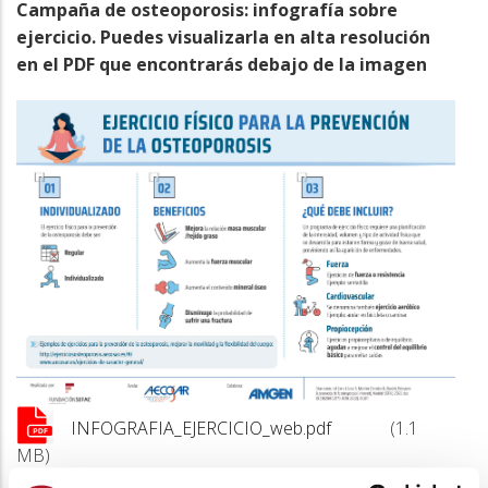
a
Campaña de osteoporosis: infografía sobre
la
ejercicio. Puedes visualizarla en alta resolución
en el PDF que encontrarás debajo de la imagen
navegación
INFOGRAFIA_EJERCICIO_web.pdf
(1.1
MB)