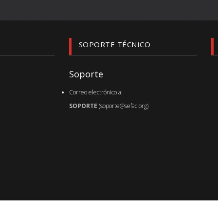
SOPORTE TÉCNICO
Soporte
Correo electrónico a:
SOPORTE
(soporte@sefac.org)
Última actualización de página :
19.12.23