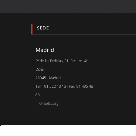
SEDE
Madrid
Pº de las Delicias, 31, Esc. Izq. 4º
Dcha.
28045 - Madrid.
Telf.: 91 522 13 13 - Fax: 91 435 48
88
info@sefac.org