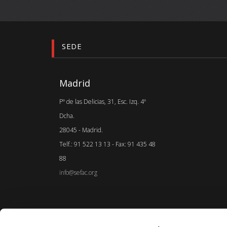
SEDE
Madrid
Pº de las Delicias, 31, Esc. Izq. 4º
Dcha.
28045 - Madrid.
Telf.: 91 522 13 13 - Fax: 91 435 48
88
info@sefac.org