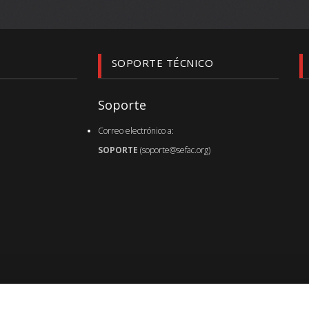
SOPORTE TÉCNICO
Soporte
Correo electrónico a:
SOPORTE
(soporte@sefac.org)
Última actualización de sefac.org :
06.08.26