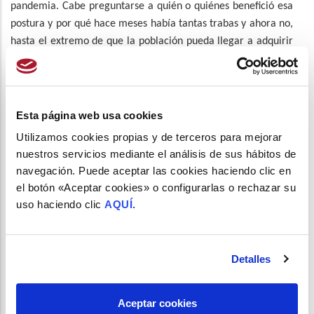
pandemia. Cabe preguntarse a quién o quiénes benefició esa
postura y por qué hace meses había tantas trabas y ahora no,
hasta el extremo de que la población pueda llegar a adquirir
esos test sin receta y hacerse la prueba en su domicilio. Para
SEFAC, hasta la fecha, en la realización de este tipo de
pruebas rápidas, han prevalecido intereses económicos,
corporativos y políticos sobre los propios de la salud pública.
Esta página web usa cookies
SEFAC también considera, al ser la COVID-19 una
Utilizamos cookies propias y de terceros para mejorar
nuestros servicios mediante el análisis de sus hábitos de
enfermedad de declaración obligatoria y tener unas
navegación. Puede aceptar las cookies haciendo clic en
implicaciones muy relevantes sobre la salud pública y otros
el botón «Aceptar cookies» o configurarlas o rechazar su
aspectos sociales (económicos, laborales, etc.), que
es
uso haciendo clic
AQUÍ.
imprescindible que los resultados de las pruebas de
detección rápida sean comunicados a las autoridades
competentes en materia de salud pública para garantizar
Detalles
la trazabilidad, el seguimiento, el control y la
interpretación de esos resultados con vistas a tomar las
decisiones sanitarias correspondientes en cada caso
. Las
Aceptar cookies
farmacias comunitarias ya se encuentran conectadas en red