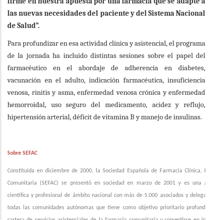
firme en nuestra apuesta por una farmacia que se adapte a
las nuevas necesidades del paciente y del Sistema Nacional
de Salud”.
Para profundizar en esa actividad clínica y asistencial, el programa
de la jornada ha incluido distintas sesiones sobre el papel del
farmacéutico en el abordaje de adherencia en diabetes,
vacunación en el adulto, indicación farmacéutica, insuficiencia
venosa, rinitis y asma, enfermedad venosa crónica y enfermedad
hemorroidal, uso seguro del medicamento, acidez y reflujo,
hipertensión arterial, déficit de vitamina B y manejo de insulinas.
Sobre SEFAC
Constituida en diciembre de 2000, la Sociedad Española de Farmacia Clínica, Famili
Comunitaria (SEFAC) se presentó en sociedad en marzo de 2001 y es una asocia
científica y profesional de ámbito nacional con más de 5.000 asociados y delegacione
todas las comunidades autónomas que tiene como objetivo prioritario profundizar e
cartera de servicios asistenciales de la farmacia comunitaria y convertirse en interloc