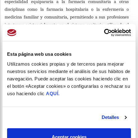
especialidad equipararía a la farmacia comunitaria a otras
disciplinas como la farmacia hospitalaria o la enfermería o
medicina familiar y comunitaria, permitiendo a sus profesiones
integrarse asistencialmente en el sistema sanitario utilizando el
mismo sistema formativo.
En el debate se ha mencionado la propuesta de SEFAC sobre la
especialidad de que no sea obligatoria para ejercer en farmacia
Esta página web usa cookies
comunitaria. A este respecto, SEFAC aboga por convalidar el título
Utilizamos cookies propias y de terceros para mejorar
de especialista a aquellos que estén ejerciendo con un mínimo de
nuestros servicios mediante el análisis de sus hábitos de
años de experiencia, como ha ocurrido en otras especialidades
navegación. Puede aceptar las cookies haciendo clic en
sanitarias.
En el coloquio se ha expuesto además la necesidad de
el botón «Aceptar cookies» o configurarlas o rechazar su
que dicha formación sea regulada de forma similar al resto de
uso haciendo clic
AQUÍ.
existentes en el campo de ciencias de la salud (enfermería,
medicina, biología, química, física y psicología).
Como han señalado los interlocutores de la Sociedad científica en
Detalles
el debate, SEFAC defiende que la especialidad otorgue una serie
de competencias a quienes la obtengan, así como que ésta
Aceptar cookies