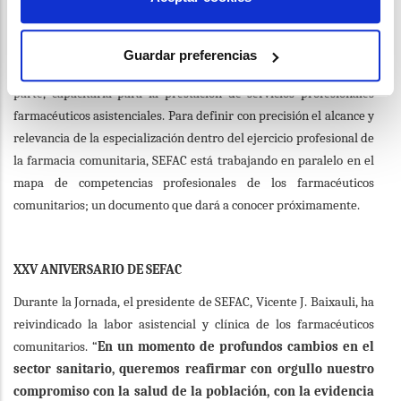
compute como mérito valorable a la hora de acceder a una
farmacia de nueva apertura o concurso de traslado, así como a la
hora de optar a una categoría laboral específica o un rango salarial
Guardar preferencias
determinado. La especialidad en farmacia comunitaria, por otra
parte, capacitaría para la prestación de servicios profesionales
farmacéuticos asistenciales. Para definir con precisión el alcance y
relevancia de la especialización dentro del ejercicio profesional de
la farmacia comunitaria, SEFAC está trabajando en paralelo en el
mapa de competencias profesionales de los farmacéuticos
comunitarios; un documento que dará a conocer próximamente.
XXV ANIVERSARIO DE SEFAC
Durante la Jornada, el presidente de SEFAC, Vicente J. Baixauli, ha
reivindicado la labor asistencial y clínica de los farmacéuticos
comunitarios.
“
En un momento de profundos cambios en el
sector sanitario, queremos reafirmar con orgullo nuestro
compromiso con la salud de la población, con la evidencia