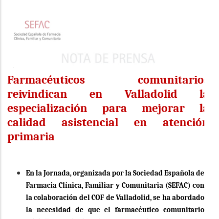
a
la
navegación
Farmacéuticos comunitarios
reivindican en Valladolid la
especialización para mejorar la
calidad asistencial en atención
primaria
En la Jornada, organizada por la Sociedad Española de
Farmacia Clínica, Familiar y Comunitaria (SEFAC) con
la colaboración del COF de Valladolid, se ha abordado
la necesidad de que el farmacéutico comunitario