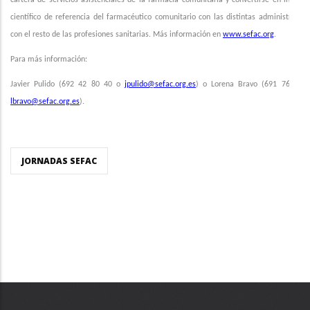
científico de referencia del farmacéutico comunitario con las distintas administracion
con el resto de las profesiones sanitarias. Más información en
www.sefac.org
.
Para más información:
Javier
Pulido (692 42 80 40 o
jpulido@sefac.org
.es
) o Lorena Bravo (691 76 38 
lbravo@sefac.org.es
).
JORNADAS SEFAC