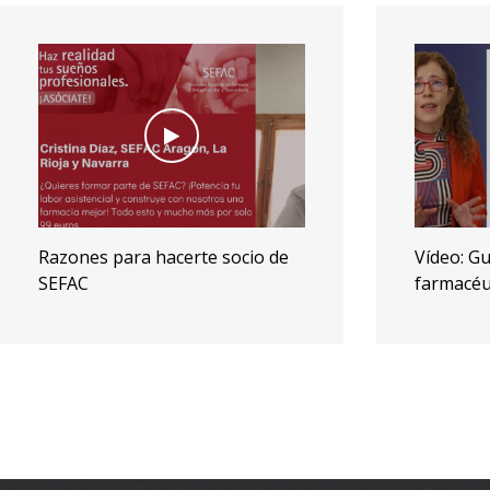
Vídeo: Guía de actuación
Pau Gaso
farmacéutica en sistema inmune
particip
SEFAC en