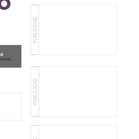
PUBLICIDAD
La farmacia comunitaria dibuja su futu
ia
Congreso SEFAC: más competencias, i
asistencial e innovación al servicio de
PUBLICIDAD