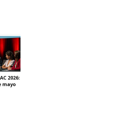
Derivación al Méd
en Síntomas Men
2025
AC 2026:
XXV aniversario de
Congreso SEFAC 2
de mayo
SEFAC: galería de
carpa de salud
imágenes
(jueves, 16 de ma