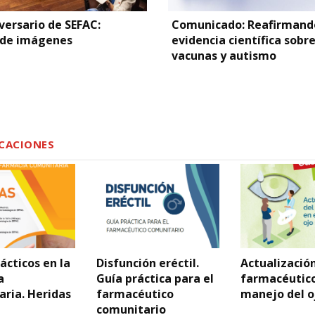
versario de SEFAC:
Comunicado: Reafirmand
 de imágenes
evidencia científica sobr
vacunas y autismo
CACIONES
ácticos en la
Disfunción eréctil.
Actualización
a
Guía práctica para el
farmacéutico
ria. Heridas
farmacéutico
manejo del o
comunitario