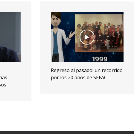
recorrido
Reportaje en Antena 3 sobre
AC
test de antígenos en farmacias