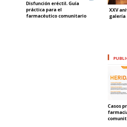
Disfunción eréctil. Guía
práctica para el
XXV ani
farmacéutico comunitario
galería
PUBLI
itis en la farmacia
Protocolos de
Casos pr
unitaria.
Indicación
farmaci
tocolos de
Farmacéutica y
comunita
uación
Criterios de