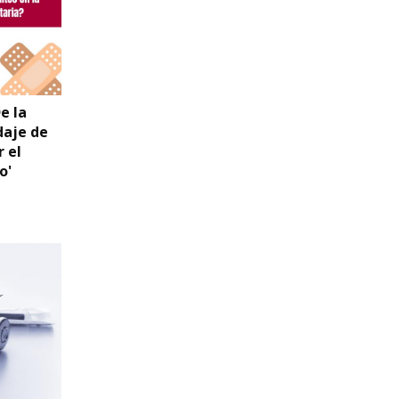
e la
daje de
 el
o'