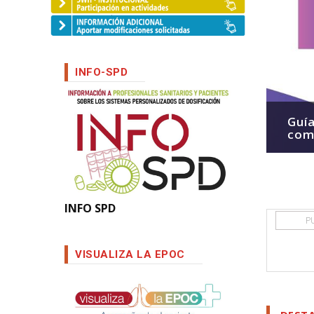
INFO-SPD
gura en Vigo el gran encuentro
Guía
macia comunitaria
com
INFO SPD
P
VISUALIZA LA EPOC