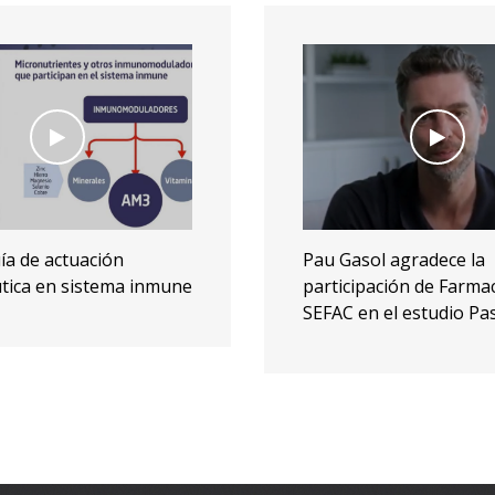
l agradece la
Regreso al pasado: un 
ación de Farmacias
por los 20 años de SEF
 el estudio Pasos