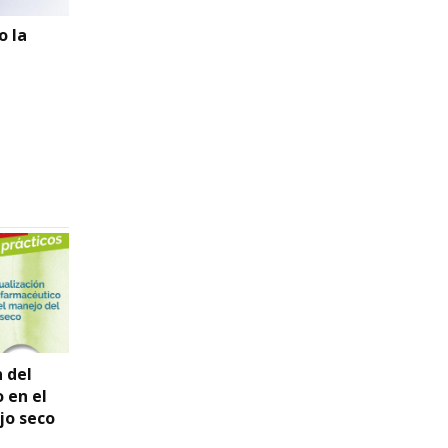
o la
e
 del
Rinitis en la farmacia
Protocolos de
 en el
comunitaria.
Indicación
jo seco
Protocolos de
Farmacéutica y
actuación
Criterios de