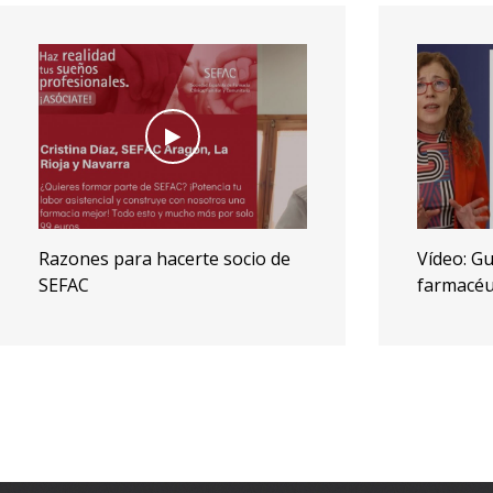
Vídeo: Guía de actuación
Pau Gaso
farmacéutica en sistema inmune
participa
SEFAC en