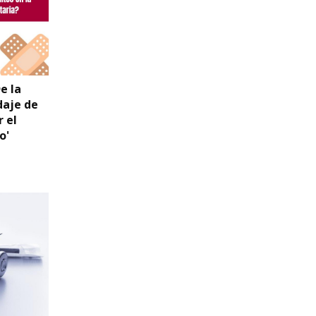
e la
daje de
 el
o'