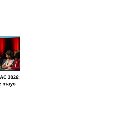
Derivación al Méd
en Síntomas Men
2025
AC 2026:
XXV aniversario de
Congreso SEFAC 2
de mayo
SEFAC: galería de
carpa de salud
imágenes
(jueves, 16 de ma