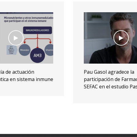
l agradece la
Regreso al pasado: un 
ción de Farmacias
por los 20 años de SEF
 el estudio Pasos