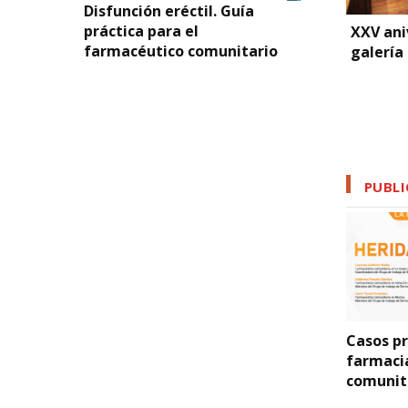
Disfunción eréctil. Guía
práctica para el
XXV ani
farmacéutico comunitario
galería
PUBLI
itis en la farmacia
Protocolos de
Casos pr
unitaria.
Indicación
farmaci
tocolos de
Farmacéutica y
comunita
uación
Criterios de