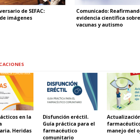
versario de SEFAC:
Comunicado: Reafirmand
 de imágenes
evidencia científica sobr
vacunas y autismo
CACIONES
ácticos en la
Disfunción eréctil.
Actualización
a
Guía práctica para el
farmacéutico
ria. Heridas
farmacéutico
manejo del o
comunitario