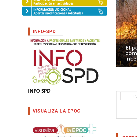
INFO-SPD
ribado de osteporosis en farmacia
El p
or de la XI Beca STADA-SEFAC de
comu
tención farmacéutica
ince
INFO SPD
P
VISUALIZA LA EPOC