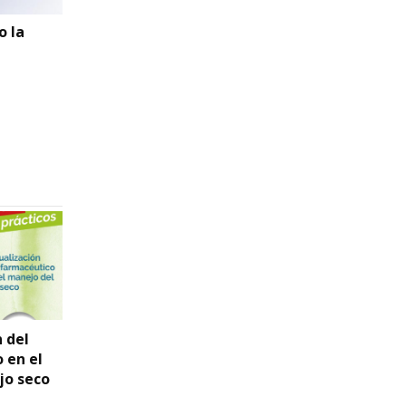
o la
e
 del
Rinitis en la farmacia
Protocolos de
 en el
comunitaria.
Indicación
jo seco
Protocolos de
Farmacéutica y
actuación
Criterios de