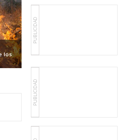
PUBLICIDAD
e los
Guía práctica del abordaje del tabaqu
comunitaria
PUBLICIDAD