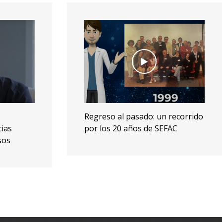
recorrido
Reportaje en Antena 3 sobre
AC
test de antígenos en farmacias