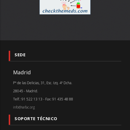
SEDE
Madrid
Pº de las Delicias, 31, Esc. Izq. 4º Dcha.
28045 - Madrid.
Telf.: 91 522 13 13 - Fax: 91 435 48 88
info@sefac.org
SOPORTE TÉCNICO